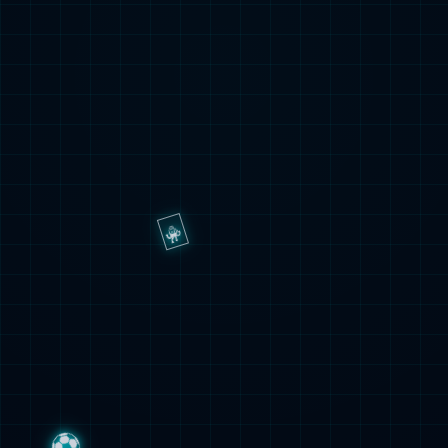
全性、低温性能与循环寿命等方面达到行业领先水
平，已应用于多个大型储能示范项目。上海电气电力
电子有限公司则以先进储能技术、丰富项目经验与强
大市场影响力稳居中国装备制造领域前列，双方在能
源清洁低碳转型中的发展理念高度契合。
未来，双方将聚焦储能技术创新与规模化应用，