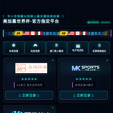

EN
/
JP
首页
新闻动态
强强联合 | 贝博bb艾弗森官网技术储能事业部与上海电气电力电子达成储能战略合作


强强联合 | 贝博bb艾弗森官网技术储能事业部与上海
电气电力电子达成储能战略合作
2025-10-16
2025 年 10 月 10 日，
贝博bb艾弗森官网技术储能
事业部
与
上海电气电力电子有限公司
在上海举行储能
战略合作协议签约仪式。上海电气输配电集团有限公
司副总裁童悦出席签约仪式，贝博bb艾弗森官网技术
副总裁韩心戈与上海电气电力电子有限公司总经理赵
金良代表双方签约，标志着两大企业在储能领域的协
同发展迈入新阶段。