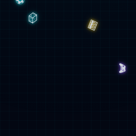
依托贝博bb艾弗森官网技术在钠电领域的量产能力与
上海电气的市场渠道优势，共同探索多场景储能解决
方案。此次合作不仅是企业优势互补的重要实践，更
将为储能产业高质量发展注入新动能，助力能源结构
优化升级。
上一篇：砺新变革，聚势谋远
下一篇：喜讯 丨 贝博bb艾弗
| 热烈庆祝贝博bb艾弗森官网
森官网技术任中国化学与物理
集团成立28周年！
电源行业协会储能应用分会副
理事长单位!
地址： 浙江省宁波市海曙区柳汀街225号月湖金汇大厦20楼
网址：Http://www.cqyzbx.com
电话：13250940095（业务联系）
电话：0574-87206656