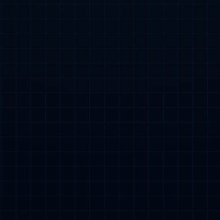
些成就不仅体现了贝博bb艾弗森官网技术的技术实力，更彰
型的迫切需求，钠离子电池凭借其资源与性能优势，快速走向
凭借其资源与性能优势，快速走向商用化、规模化应用。
博bb艾弗森官网集团成立2
下一篇：喜讯 丨 贝
产品中心
关于贝博bb艾弗森官网