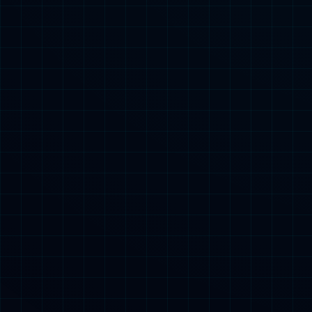
中，公司紧随宁德时代，位列行业第二。这
商业应用的核心产业力量。面对全球能源转
面对全球能源转型的迫切需求，钠离子电池
上一篇：砺新变革，聚势谋远 | 热烈庆祝贝
8周年！