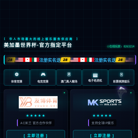

EN
/
JP