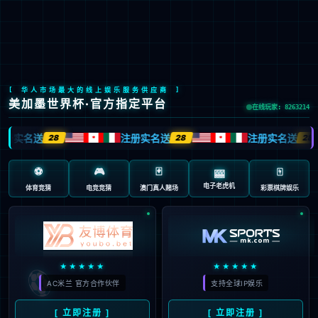

EN
/
JP